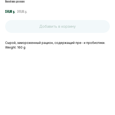
Мясной микс для кошек
234,00
249,00
р.
р.
Добавить в корзину
Сырой, замороженный рацион, содержащий пре- и пробиотики.
Weight: 160 g